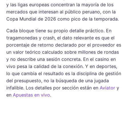
y las ligas europeas concentran la mayoría de los
mercados que interesan al público peruano, con la
Copa Mundial de 2026 como pico de la temporada.
Cada bloque tiene su propio detalle práctico. En
tragamonedas y crash, el dato relevante es que el
porcentaje de retorno declarado por el proveedor es
un valor teórico calculado sobre millones de rondas
y no describe una sesión concreta. En el casino en
vivo pesa la calidad de la conexión. Y en deportes,
lo que cambia el resultado es la disciplina de gestión
del presupuesto, no la búsqueda de una jugada
infalible. Los detalles por sección están en
Aviator
y
en
Apuestas en vivo
.