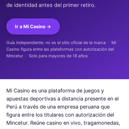
de identidad antes del primer retiro.
Ir a Mi Casino →
Guía independiente: no es el sitio oficial de la marca · Mi
Casino figura entre las plataformas con autorización del
Mincetur · Solo para mayores de 18 años
Mi Casino es una plataforma de juegos y
apuestas deportivas a distancia presente en el
Perú a través de una empresa peruana que
figura entre los titulares con autorización del
Mincetur. Reúne casino en vivo, tragamonedas,