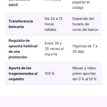
pagarse el
móvil
código
De 24 a 72
Depende del
Transferencia
horas
horario de
bancaria
hábiles
corte del banco
Requisito de
Entre 30 y
apuesta habitual
Vigencia de 7 a
35 veces el
de una
30 días
importe
promoción
Aporte de las
Mesas y video
tragamonedas al
100 %
póker aportan
requisito
del 0 % al 10 %