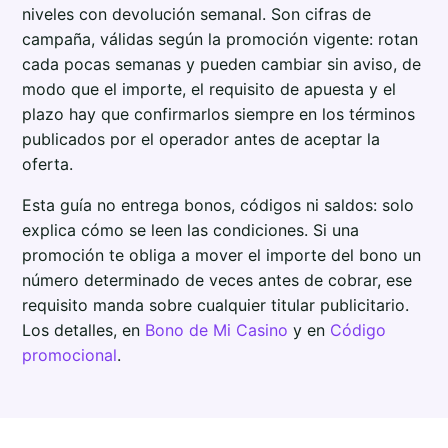
niveles con devolución semanal. Son cifras de
campaña, válidas según la promoción vigente: rotan
cada pocas semanas y pueden cambiar sin aviso, de
modo que el importe, el requisito de apuesta y el
plazo hay que confirmarlos siempre en los términos
publicados por el operador antes de aceptar la
oferta.
Esta guía no entrega bonos, códigos ni saldos: solo
explica cómo se leen las condiciones. Si una
promoción te obliga a mover el importe del bono un
número determinado de veces antes de cobrar, ese
requisito manda sobre cualquier titular publicitario.
Los detalles, en
Bono de Mi Casino
y en
Código
promocional
.