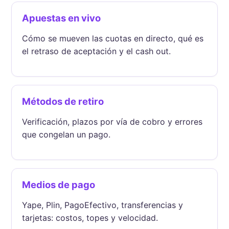
Apuestas en vivo
Cómo se mueven las cuotas en directo, qué es
el retraso de aceptación y el cash out.
Métodos de retiro
Verificación, plazos por vía de cobro y errores
que congelan un pago.
Medios de pago
Yape, Plin, PagoEfectivo, transferencias y
tarjetas: costos, topes y velocidad.