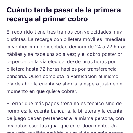
Cuánto tarda pasar de la primera
recarga al primer cobro
El recorrido tiene tres tramos con velocidades muy
distintas. La recarga con billetera móvil es inmediata;
la verificación de identidad demora de 24 a 72 horas
hábiles y se hace una sola vez; y el cobro posterior
depende de la vía elegida, desde unas horas por
billetera hasta 72 horas hábiles por transferencia
bancaria. Quien completa la verificación el mismo
día de abrir la cuenta se ahorra la espera justo en el
momento en que quiere cobrar.
El error que más pagos frena no es técnico sino de
nombres: la cuenta bancaria, la billetera y la cuenta
de juego deben pertenecer a la misma persona, con
los datos escritos igual que en el documento. Un