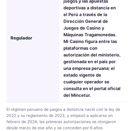
juegos y las apuestas
deportivas a distancia en
el Perú a través de la
Dirección General de
Juegos de Casino y
Máquinas Tragamonedas.
Regulador
Mi Casino figura entre las
plataformas con
autorización del ministerio,
gestionada en el país por
una empresa peruana; el
estado vigente de
cualquier operador se
consulta en el portal oficial
del Mincetur.
El régimen peruano de juegos a distancia nació con la ley de
2022 y su reglamento de 2023, y empezó a aplicarse en
febrero de 2024; las primeras autorizaciones se otorgaron
desde marzo de ese año y se conceden por 6 años